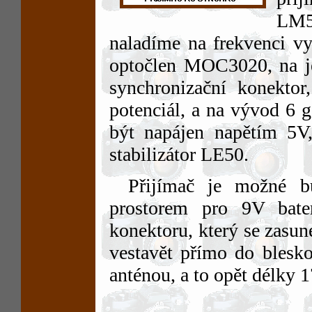
LM5
naladíme na frekvenci vy
optočlen MOC3020, na je
synchronizační konektor
potenciál, a na vývod 6 
být napájen napětím 5V,
stabilizátor LE50.
Přijímač je možné b
prostorem pro 9V bate
konektoru, který se zasu
vestavět přímo do blesko
anténou, a to opět délky 