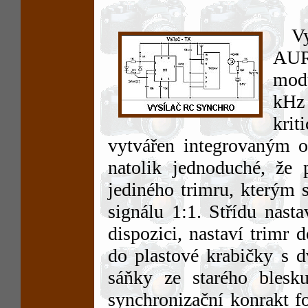
V
AUR
mod
kHz 
krit
vytvářen integrovaným 
natolik jednoduché, že 
jediného trimru, kterým 
signálu 1:1. Střídu nast
dispozici, nastaví trimr
do plastové krabičky s d
sáňky ze starého blesk
synchronizační konrakt fo