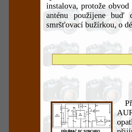
instalova, protože obvod
anténu použijene buď d
smršťovací bužírkou, o dé
P
AUR
opat
při