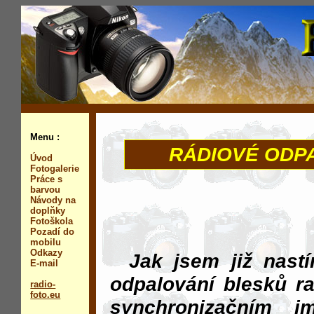
Menu :
RÁDIOVÉ ODP
Úvod
Fotogalerie
Práce s
barvou
Návody na
doplňky
Fotoškola
Pozadí do
mobilu
Odkazy
Jak jsem již nastí
E-mail
odpalování blesků r
radio-
foto.eu
synchronizačním 