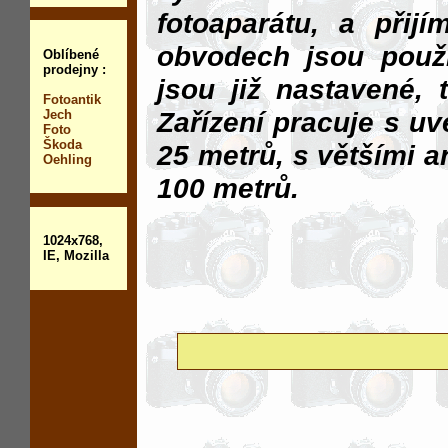
fotoaparátu, a přij
obvodech jsou použ
Oblíbené
prodejny :
jsou již nastavené, 
Fotoantik
Zařízení pracuje s u
Jech
Foto
Škoda
25 metrů, s většími a
Oehling
100 metrů.
1024x768,
IE, Mozilla